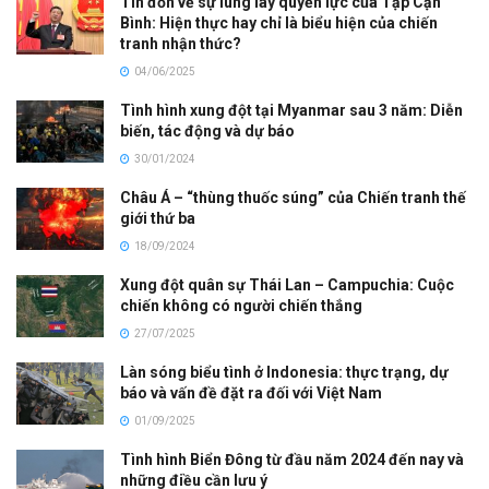
Tin đồn về sự lung lay quyền lực của Tập Cận
Bình: Hiện thực hay chỉ là biểu hiện của chiến
tranh nhận thức?
04/06/2025
Tình hình xung đột tại Myanmar sau 3 năm: Diễn
biến, tác động và dự báo
30/01/2024
Châu Á – “thùng thuốc súng” của Chiến tranh thế
giới thứ ba
18/09/2024
Xung đột quân sự Thái Lan – Campuchia: Cuộc
chiến không có người chiến thắng
27/07/2025
Làn sóng biểu tình ở Indonesia: thực trạng, dự
báo và vấn đề đặt ra đối với Việt Nam
01/09/2025
Tình hình Biển Đông từ đầu năm 2024 đến nay và
những điều cần lưu ý