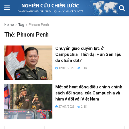
Home
Tag
Phnom Penh
Thẻ:
Phnom Penh
Chuyển giao quyền lực ở
Campuchia: Thời đại Hun Sen liệu
đã chấm dứt?
12/08/2023
1.1K
Một số hoạt động điều chỉnh chính
sách đối ngoại của Campuchia và
hàm ý đối với Việt Nam
27/07/2023
2.1K