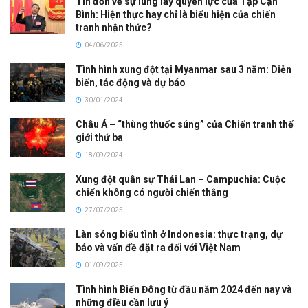
Tin đồn về sự lung lay quyền lực của Tập Cận
Bình: Hiện thực hay chỉ là biểu hiện của chiến
tranh nhận thức?
04/06/2025
Tình hình xung đột tại Myanmar sau 3 năm: Diễn
biến, tác động và dự báo
30/01/2024
Châu Á – “thùng thuốc súng” của Chiến tranh thế
giới thứ ba
18/09/2024
Xung đột quân sự Thái Lan – Campuchia: Cuộc
chiến không có người chiến thắng
27/07/2025
Làn sóng biểu tình ở Indonesia: thực trạng, dự
báo và vấn đề đặt ra đối với Việt Nam
01/09/2025
Tình hình Biển Đông từ đầu năm 2024 đến nay và
những điều cần lưu ý