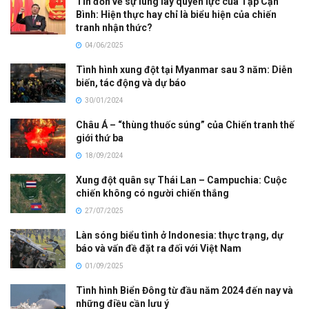
Tin đồn về sự lung lay quyền lực của Tập Cận
Bình: Hiện thực hay chỉ là biểu hiện của chiến
tranh nhận thức?
04/06/2025
Tình hình xung đột tại Myanmar sau 3 năm: Diễn
biến, tác động và dự báo
30/01/2024
Châu Á – “thùng thuốc súng” của Chiến tranh thế
giới thứ ba
18/09/2024
Xung đột quân sự Thái Lan – Campuchia: Cuộc
chiến không có người chiến thắng
27/07/2025
Làn sóng biểu tình ở Indonesia: thực trạng, dự
báo và vấn đề đặt ra đối với Việt Nam
01/09/2025
Tình hình Biển Đông từ đầu năm 2024 đến nay và
những điều cần lưu ý