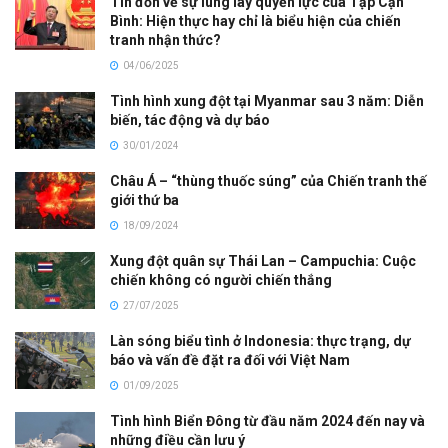
Tin đồn về sự lung lay quyền lực của Tập Cận
Bình: Hiện thực hay chỉ là biểu hiện của chiến
tranh nhận thức?
04/06/2025
Tình hình xung đột tại Myanmar sau 3 năm: Diễn
biến, tác động và dự báo
30/01/2024
Châu Á – “thùng thuốc súng” của Chiến tranh thế
giới thứ ba
18/09/2024
Xung đột quân sự Thái Lan – Campuchia: Cuộc
chiến không có người chiến thắng
27/07/2025
Làn sóng biểu tình ở Indonesia: thực trạng, dự
báo và vấn đề đặt ra đối với Việt Nam
01/09/2025
Tình hình Biển Đông từ đầu năm 2024 đến nay và
những điều cần lưu ý