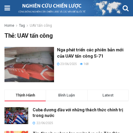
Home
Tag
UAV tấn công
Thẻ:
UAV tấn công
Nga phát triển các phiên bản mới
của UAV tấn công S-71
23/06/2025
168
Thịnh Hành
Bình Luận
Latest
Cuba đương đầu với những thách thức chính trị
trong nước
22/06/2025