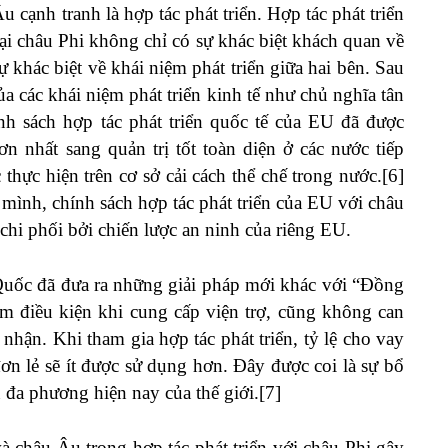
cạnh tranh là hợp tác phát triển. Hợp tác phát triển
ại châu Phi không chỉ có sự khác biệt khách quan về
khác biệt về khái niệm phát triển giữa hai bên. Sau
ủa các khái niệm phát triển kinh tế như chủ nghĩa tân
h sách hợp tác phát triển quốc tế của EU đã được
ơn nhất sang quản trị tốt toàn diện ở các nước tiếp
 thực hiện trên cơ sở cải cách thể chế trong nước.[6]
g mình, chính sách hợp tác phát triển của EU với châu
chi phối bởi chiến lược an ninh của riêng EU.
g Quốc đã đưa ra những giải pháp mới khác với “Đồng
m điều kiện khi cung cấp viện trợ, cũng không can
 nhận. Khi tham gia hợp tác phát triển, tỷ lệ cho vay
 đơn lẻ sẽ ít được sử dụng hơn. Đây được coi là sự bổ
n đa phương hiện nay của thế giới.[7]
à châu Âu trong hợp tác phát triển với châu Phi gây