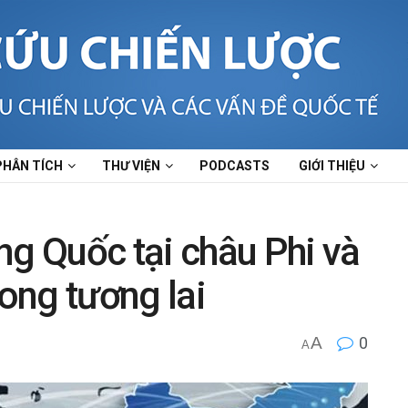
PHÂN TÍCH
THƯ VIỆN
PODCASTS
GIỚI THIỆU
ng Quốc tại châu Phi và
rong tương lai
A
0
A