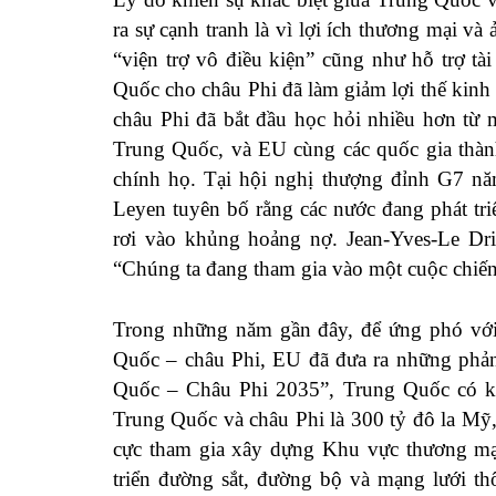
ra sự cạnh tranh là vì lợi ích thương mại v
“viện trợ vô điều kiện” cũng như hỗ trợ t
Quốc cho châu Phi đã làm giảm lợi thế kinh 
châu Phi đã bắt đầu học hỏi nhiều hơn từ 
Trung Quốc, và EU cùng các quốc gia thành
chính họ. Tại hội nghị thượng đỉnh G7 n
Leyen tuyên bố rằng các nước đang phát tr
rơi vào khủng hoảng nợ. Jean-Yves-Le Dri
“Chúng ta đang tham gia vào một cuộc chiến
Trong những năm gần đây, để ứng phó với s
Quốc – châu Phi, EU đã đưa ra những phản
Quốc – Châu Phi 2035”, Trung Quốc có k
Trung Quốc và châu Phi là 300 tỷ đô la Mỹ,
cực tham gia xây dựng Khu vực thương mại
triển đường sắt, đường bộ và mạng lưới th