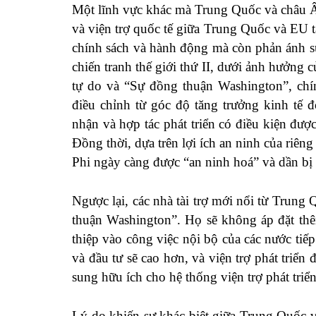
Một lĩnh vực khác mà Trung Quốc và châu Âu 
và viện trợ quốc tế giữa Trung Quốc và EU t
chính sách và hành động mà còn phản ánh sự 
chiến tranh thế giới thứ II, dưới ảnh hưởng c
tự do và “Sự đồng thuận Washington”, chín
điều chỉnh từ góc độ tăng trưởng kinh tế đ
nhận và hợp tác phát triển có điều kiện được
Đồng thời, dựa trên lợi ích an ninh của riên
Phi ngày càng được “an ninh hoá” và dần bị 
Ngược lại, các nhà tài trợ mới nổi từ Trun
thuận Washington”. Họ sẽ không áp đặt thê
thiệp vào công việc nội bộ của các nước tiếp
và đầu tư sẽ cao hơn, và viện trợ phát triển
sung hữu ích cho hệ thống viện trợ phát triể
Lý do khiến sự khác biệt giữa Trung Quốc v