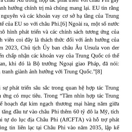
à ảnh hưởng chính trị mà chúng mang lại. EU tin rằng
ài nguyên và các khoản vay cơ sở hạ tầng của Trung
tế của EU so với châu Phi.[6] Ngoài ra, một số nước
mô hình phát triển và các chính sách tương ứng của
 viên coi đây là thách thức đối với ảnh hưởng của
ăm 2023, Chủ tịch Ủy ban châu Âu Ursula von der
iển chấp nhận các khoản vay của Trung Quốc có thể
an, khi đó là Bộ trưởng Ngoại giao Pháp, đã nói:
 tranh giành ảnh hưởng với Trung Quốc.”[8]
ự phát triển sâu sắc trong quan hệ hợp tác Trung
 ứng có mục tiêu. Trong “Tầm nhìn hợp tác Trung
ế hoạch đạt kim ngạch thương mại hàng năm giữa
 tăng đầu tư vào châu Phi thêm 60 tỷ đô la Mỹ, tích
 tự do lục địa Châu Phi (AfCFTA) và hỗ trợ phát
ông tin liên lạc tại Châu Phi vào năm 2035, lập kế