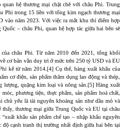
 quan hệ thương mại chặt chẽ với châu Phi. Trung
âu Phi trong 15 liền với tổng kim ngạch thương mại
SD vào năm 2023. Với việc ra mắt khu thí điểm hợp
g Quốc – châu Phi, quan hệ hợp tác giữa hai bên sẽ
g của châu Phi. Từ năm 2010 đến 2021, tổng khối
 về cơ bản vẫn duy trì ở mức trên 250 tỷ USD và EU
Phi kể từ năm 2014.[4] Cụ thể, hàng xuất khẩu của
hẩm cơ điện, sản phẩm thâm dụng lao động và thép,
g lượng, quặng kim loại và nông sản.[5] Hàng xuất
 móc, phương tiện, thực phẩm, sản phẩm hoá chất,
i chủ yếu là tài nguyên khoáng sản như dầu mỏ và
hể thấy, thương mại giữa Trung Quốc và EU tại châu
h “xuất khẩu sản phẩm chế tạo – nhập khẩu nguyên
 độ cạnh tranh thị trường nhất định giữa hai bên tại