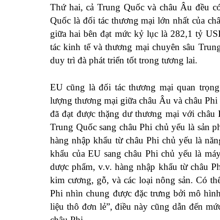
Thứ hai, cả Trung Quốc và châu Âu đều có
Quốc là đối tác thương mại lớn nhất của ch
giữa hai bên đạt mức kỷ lục là 282,1 tỷ U
tác kinh tế và thương mại chuyên sâu Trun
duy trì đà phát triển tốt trong tương lai.
EU cũng là đối tác thương mại quan trọn
lượng thương mại giữa châu Âu và châu Phi
đã đạt được thặng dư thương mại với châu 
Trung Quốc sang châu Phi chủ yếu là sản p
hàng nhập khẩu từ châu Phi chủ yếu là năn
khẩu của EU sang châu Phi chủ yếu là máy
dược phẩm, v.v. hàng nhập khẩu từ châu Ph
kim cương, gỗ, và các loại nông sản. Có t
Phi nhìn chung được đặc trưng bởi mô hìn
liệu thô đơn lẻ”, điều này cũng dẫn đến mức
châu Phi.