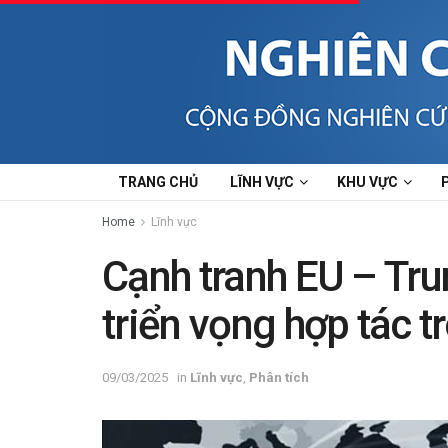
TRANG CHỦ
LĨNH VỰC
KHU VỰC
Home
Lĩnh vực
Cạnh tranh EU – Tru
triển vọng hợp tác t
09/03/2025
in
Lĩnh vực
,
Phân tích