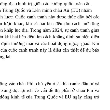
ờng địa chính trị giữa các cường quốc toàn cầu,
giữa Trung Quốc và Liên minh châu Âu (EU) nhằm
n lược. Cuộc cạnh tranh này được thúc đẩy bởi các
hiến lược khác, khi cả hai bên đều tìm cách mở rộng
ên khắp lục địa. Trong năm 2024, sự cạnh tranh giữa
n khi hai bên đều tìm cách khẳng định sự hiện diện
ệp định thương mại và các hoạt động ngoại giao. Khi
của cuộc cạnh tranh này là điều cần thiết để dự báo
g lai.
ộng vào châu Phi, chủ yếu ở 2 khía cạnh: đầu tư và
ung đột lợi ích về vấn đề thị phần ở châu Phi và
t động kinh tế của Trung Quốc và EU ngày càng trở