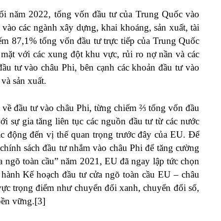
 cuối năm 2022, tổng vốn đầu tư của Trung Quốc vào
 vào các ngành xây dựng, khai khoáng, sản xuất, tài
iếm 87,1% tổng vốn đầu tư trực tiếp của Trung Quốc
mặt với các xung đột khu vực, rủi ro nợ nần và các
đầu tư vào châu Phi, bên cạnh các khoản đầu tư vào
và sản xuất.
ầu về đầu tư vào châu Phi, từng chiếm ⅔ tổng vốn đầu
ới sự gia tăng liên tục các nguồn đầu tư từ các nước
tác động đến vị thế quan trọng trước đây của EU. Để
 chính sách đầu tư nhắm vào châu Phi để tăng cường
ửa ngõ toàn cầu” năm 2021, EU đã ngay lập tức chọn
át hành Kế hoạch đầu tư cửa ngõ toàn cầu EU – châu
 vực trọng điểm như chuyển đổi xanh, chuyển đổi số,
bền vững.[3]