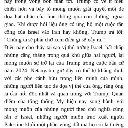
này trong vòng bốn tuần tới. Trump có vẻ ít hiếu
chiến hơn và bày tỏ mong muốn giải quyết mối đe
dọa hạt nhân của Iran thông qua con đường ngoại
giao. Khi được hỏi liệu ông có ủng hộ một cuộc tấn
công của Israel vào Iran hay không, Trump trả lời:
“Chúng ta sẽ phải chờ xem điều gì sẽ xảy ra.”
Điều này cho thấy tại sao vị thủ tướng Israel, bất chấp
những căng thẳng trong quá khứ giữa hai người, lại
mong muốn sự trở lại của Trump trong cuộc bầu cử
năm 2024. Netanyahu giờ đây có thể tự khẳng định
với các phe cánh hữu trong liên minh của mình,
những người liên tục đe dọa vị thế của ông, rằng ông
là cầu nối độc nhất và quan trọng với Trump. Quan
điểm của tổng thống Mỹ hiện nay song hành với
mong muốn của những người theo chủ nghĩa cứng
rắn ở Israel, những người muốn trục xuất người
Palestine khỏi một phần vùng đất mà họ coi là thiêng