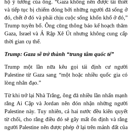
hộ ý tưởng của ông. “Gaza không nên được tái thiết
và tiếp tục bị chiếm đóng bởi những người đã sống ở
đó, chết ở đó và phải chịu cuộc sống khốn khổ ở đó,”
Trump tuyên bố. Ông cũng thông báo kế hoạch thăm
Gaza, Israel và Ả Rập Xê Út nhưng không cung cấp
thời gian cụ thể.
Trump: Gaza sẽ trở thành “trung tâm quốc tế”
Trump một lần nữa kêu gọi tái định cư người
Palestine từ Gaza sang “một hoặc nhiều quốc gia có
lòng nhân đạo.”
Từ khi trở lại Nhà Trắng, ông đã nhiều lần nhấn mạnh
rằng Ai Cập và Jordan nên đón nhận những người
Palestine này. Tuy nhiên, cả hai nước đều kiên quyết
từ chối, cho rằng điều đó sẽ gây mất ổn định và rằng
người Palestine nên được phép ở lại trên mảnh đất của