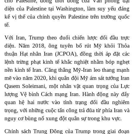
cho Palestine, đồng thời đóng cửa Văn phòng đại
diện của Palestine tại Washington, làm suy yếu đáng
kể vị thế của chính quyền Palestine trên trường quốc
tế.
Với Iran, Trump theo đuổi chiến lược đối đầu trực
diện. Năm 2018, ông tuyên bố rút Mỹ khỏi Thỏa
thuận Hạt nhân Iran (JCPOA), đồng thời áp đặt các
lệnh trừng phạt kinh tế khắc nghiệt nhằm bóp nghẹt
nền kinh tế Iran. Căng thẳng Mỹ-Iran leo thang mạnh
mẽ vào năm 2020, khi quân đội Mỹ ám sát tướng Iran
Qasem Soleimani, một nhân vật quan trọng của Lực
lượng Vệ binh Cách mạng Iran. Hành động này đẩy
quan hệ hai nước vào tình trạng đối đầu nghiêm
trọng, với những cuộc tấn công trả đũa từ phía Iran và
nguy cơ bùng nổ xung đột quân sự trong khu vực.
Chính sách Trung Đông của Trump trong giai đoạn