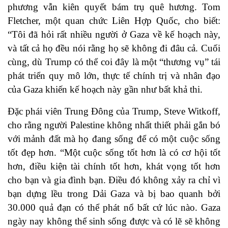
phương vẫn kiên quyết bám trụ quê hương. Tom
Fletcher, một quan chức Liên Hợp Quốc, cho biết:
“Tôi đã hỏi rất nhiều người ở Gaza về kế hoạch này,
và tất cả họ đều nói rằng họ sẽ không đi đâu cả. Cuối
cùng, dù Trump có thể coi đây là một “thương vụ” tái
phát triển quy mô lớn, thực tế chính trị và nhân đạo
của Gaza khiến kế hoạch này gần như bất khả thi.
Đặc phái viên Trung Đông của Trump, Steve Witkoff,
cho rằng người Palestine không nhất thiết phải gắn bó
với mảnh đất mà họ đang sống để có một cuộc sống
tốt đẹp hơn. “Một cuộc sống tốt hơn là có cơ hội tốt
hơn, điều kiện tài chính tốt hơn, khát vọng tốt hơn
cho bạn và gia đình bạn. Điều đó không xảy ra chỉ vì
bạn dựng lều trong Dải Gaza và bị bao quanh bởi
30.000 quả đạn có thể phát nổ bất cứ lúc nào. Gaza
ngày nay không thể sinh sống được và có lẽ sẽ không