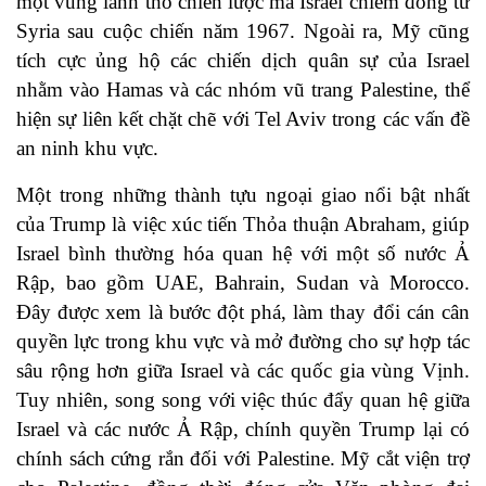
một vùng lãnh thổ chiến lược mà Israel chiếm đóng từ
Syria sau cuộc chiến năm 1967. Ngoài ra, Mỹ cũng
tích cực ủng hộ các chiến dịch quân sự của Israel
nhằm vào Hamas và các nhóm vũ trang Palestine, thể
hiện sự liên kết chặt chẽ với Tel Aviv trong các vấn đề
an ninh khu vực.
Một trong những thành tựu ngoại giao nổi bật nhất
của Trump là việc xúc tiến Thỏa thuận Abraham, giúp
Israel bình thường hóa quan hệ với một số nước Ả
Rập, bao gồm UAE, Bahrain, Sudan và Morocco.
Đây được xem là bước đột phá, làm thay đổi cán cân
quyền lực trong khu vực và mở đường cho sự hợp tác
sâu rộng hơn giữa Israel và các quốc gia vùng Vịnh.
Tuy nhiên, song song với việc thúc đẩy quan hệ giữa
Israel và các nước Ả Rập, chính quyền Trump lại có
chính sách cứng rắn đối với Palestine. Mỹ cắt viện trợ