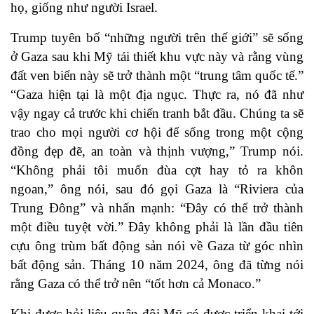
họ, giống như người Israel.
Trump tuyên bố “những người trên thế giới” sẽ sống
ở Gaza sau khi Mỹ tái thiết khu vực này và rằng vùng
đất ven biển này sẽ trở thành một “trung tâm quốc tế.”
“Gaza hiện tại là một địa ngục. Thực ra, nó đã như
vậy ngay cả trước khi chiến tranh bắt đầu. Chúng ta sẽ
trao cho mọi người cơ hội để sống trong một cộng
đồng đẹp đẽ, an toàn và thịnh vượng,” Trump nói.
“Không phải tôi muốn đùa cợt hay tỏ ra khôn
ngoan,” ông nói, sau đó gọi Gaza là “Riviera của
Trung Đông” và nhấn mạnh: “Đây có thể trở thành
một điều tuyệt vời.” Đây không phải là lần đầu tiên
cựu ông trùm bất động sản nói về Gaza từ góc nhìn
bất động sản. Tháng 10 năm 2024, ông đã từng nói
rằng Gaza có thể trở nên “tốt hơn cả Monaco.”
Khi được hỏi liệu quân đội Mỹ có được triển khai tới