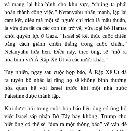
và mang lại hòa bình cho khu vực, “chúng ta phải
hoàn thành công việc,” Netanyahu nhấn mạnh, lặp lại
cam kết, điều mà một số người chỉ trích là mâu thuẫn,
là vừa đưa tất cả các con tin trở về, vừa loại bỏ Hamas
khỏi quyền lực ở Gaza. “Israel sẽ kết thúc cuộc chiến
bằng cách giành chiến thắng trong cuộc chiến,”
Netanyahu hứa hẹn. Điều này, theo ông, sẽ “mở ra
hòa bình với Ả Rập Xê Út và các nước khác.”
Tuy nhiên, ngay sau cuộc họp báo, Ả Rập Xê Út đã
ra tuyên bố nhắc lại rằng họ sẽ không bình thường
hóa quan hệ với Israel trước khi một nhà nước
Palestine được thành lập.
Khi được hỏi trong cuộc họp báo liệu ông có ủng hộ
việc Israel sáp nhập Bờ Tây hay không, Trump cho
biết ông có thể sẽ “đưa ra một thông báo” về vấn đề