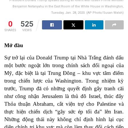
President Donald Trump speaks during an event with Israeli Prime Minister
Benjamin Netanyahu in the East Room of the White House in Washington,
Tuesday, Jan. 28, 2020. (AP Photo/Susan Walsh)
0
525
SHARES
VIEWS
Mở đầu
Sự trở lại của Donald Trump tại Nhà Trắng đánh dấu
một bước ngoặt lớn trong chính sách đối ngoại của
Mỹ, đặc biệt là tại Trung Đông – khu vực tâm điểm
trong chiến lược của Washington. Trong nhiệm kỳ
trước, Trump đã có những quyết định gây tranh cãi
như công nhận Jerusalem là thủ đô Israel, thúc đẩy
Thỏa thuận Abraham, cắt viện trợ cho Palestine và
thực hiện chiến dịch “gây sức ép tối đa” lên Iran.
Những động thái này không chỉ định hình lại cục
diện chính trị khu vực mà còn làm thay đổi cách tiếp