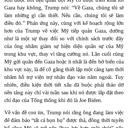
Gaza hay không, Trump nói: “Về Gaza, chúng tôi sẽ
làm những gì cần thiết. Nếu cần, chúng tôi sẽ làm
điều đó.” Phản ứng này, cùng với kế hoạch rộng lớn
hơn của Trump về việc Mỹ tiếp quản Gaza, dường
như là một sự thay đổi so với chính sách trước đây
của ông nhằm giảm sự hiện diện quân sự của Mỹ
trong khu vực, thay vì tăng cường nó. Lần cuối cùng
Mỹ gửi quân đến Gaza hoặc ít nhất là đến bờ biển của
khu vực này, là để cố gắng thiết lập một cảng tạm thời
nhằm hỗ trợ viện trợ nhân đạo vào năm ngoái. Tuy
nhiên, điều kiện thời tiết xấu đã buộc phải tháo dỡ
nền tảng này chỉ vài tuần sau khi nó được lắp đặt theo
chỉ đạo của Tổng thống khi đó là Joe Biden.
Về vấn đề con tin, Trump nói rằng ông đang làm việc
để đảm bảo “tất cả bọn họ” được thả, đồng thời tuyên
bố rằng Mỹ sẽ trở nên “bạo lực hơn một chút” nếu