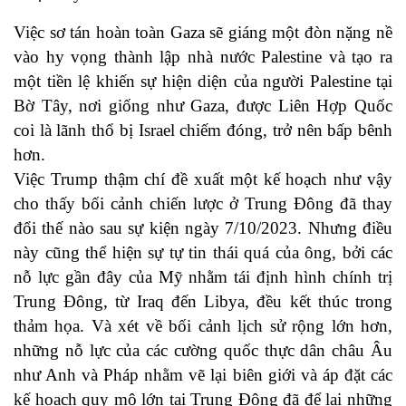
Việc sơ tán hoàn toàn Gaza sẽ giáng một đòn nặng nề
vào hy vọng thành lập nhà nước Palestine và tạo ra
một tiền lệ khiến sự hiện diện của người Palestine tại
Bờ Tây, nơi giống như Gaza, được Liên Hợp Quốc
coi là lãnh thổ bị Israel chiếm đóng, trở nên bấp bênh
hơn.
Việc Trump thậm chí đề xuất một kế hoạch như vậy
cho thấy bối cảnh chiến lược ở Trung Đông đã thay
đổi thế nào sau sự kiện ngày 7/10/2023. Nhưng điều
này cũng thể hiện sự tự tin thái quá của ông, bởi các
nỗ lực gần đây của Mỹ nhằm tái định hình chính trị
Trung Đông, từ Iraq đến Libya, đều kết thúc trong
thảm họa. Và xét về bối cảnh lịch sử rộng lớn hơn,
những nỗ lực của các cường quốc thực dân châu Âu
như Anh và Pháp nhằm vẽ lại biên giới và áp đặt các
kế hoạch quy mô lớn tại Trung Đông đã để lại những