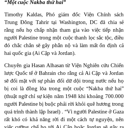
“Một cuộc Nakba thứ hai”
Timothy Kaldas, Phó giám đốc Viện Chính sách
Trung Đông Tahrir tại Washington, DC đã chia sẻ
rằng nếu họ chấp nhận tham gia vào việc tiếp nhận
người Palestine trong một cuộc thanh lọc sắc tộc, điều
đó chắc chắn sẽ gây phẫn nộ và làm mất ổn định cả
hai quốc gia (Ai Cập và Jordan).
Chuyên gia Hasan Alhasan từ Viện Nghiên cứu Chiến
lược Quốc tế ở Bahrain cho rằng cả Ai Cập và Jordan
sẽ đối mặt với sự phản đối dữ dội trong nước nếu họ
bị coi là đồng lõa trong một cuộc “Nakba thứ hai”
(thuật ngữ chỉ sự kiện năm 1948 khi khoảng 700.000
người Palestine bị buộc phải rời khỏi quê hương trong
quá trình thành lập Israel) . “Vì người Palestine ở Gaza
rất khó có khả năng rời đi một cách tự nguyện, nên
việc cưỡng chế họ tới Ai Cập hoặc Jordan sẽ gây ra