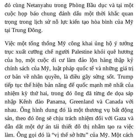
đó cùng Netanyahu trong Phòng Bầu dục và tại một
cuộc họp báo chung đánh dấu một thời khắc quan
trọng trong lịch sử nỗ lực kiến tạo hòa bình của Mỹ
tại Trung Đông.
Việc một tổng thống Mỹ công khai ủng hộ ý tưởng
trục xuất cưỡng chế người Palestine khỏi quê hương
của họ, một cuộc di cư làm đảo lộn hàng thập kỷ
chính sách của Mỹ, luật pháp quốc tế và những giá trị
cơ bản về nhân quyền, là điều gây sửng sốt. Trump
tiếp tục thể hiện bản năng đế quốc mạnh mẽ nhất của
nhiệm kỳ thứ hai, trong đó ông đã từng đe dọa sáp
nhập Kênh đào Panama, Greenland và Canada với
nhau. Ông hình dung đó là một thương vụ bất động
sản, theo đó ông sẽ chịu trách nhiệm đối với Gaza và
dẫn dắt một dự án tái thiết đô thị nhằm tạo ra việc
làm. Ông gọi đó là “vị thế sở hữu” của Mỹ. Một cách