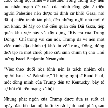
cuộc xung đột Israel – Palestine. Tổng thống Mỹ liên
tục nhấn mạnh đề xuất của mình rằng gần 2 triệu
người Palestine nên được tái định cư khỏi Gaza, nơi
đã bị chiến tranh tàn phá, đến những ngôi nhà mới ở
nơi khác, để Mỹ có thể điều quân đến Dải Gaza, tiếp
quản khu vực này và xây dựng “Riviera của Trung
Đông.” Chỉ trong vài câu nói, Trump đã vẽ nên một
viễn cảnh địa chính trị khó tin về Trung Đông, đồng
thời tạo ra một chiếc phao cứu sinh chính trị cho Thủ
tướng Israel Benjamin Netanyahu.
“Việc theo đuổi hòa bình nên là trách nhiệm của
người Israel và Palestine,” Thượng nghị sĩ Rand Paul,
một đồng minh của Trump đến từ Kentucky, bày tỏ
sự bối rối trên mạng xã hội.
Những phát ngôn của Trump được đưa ra suốt cả
ngày, đầu tiên tại một buổi ký sắc lệnh hành pháp, sau