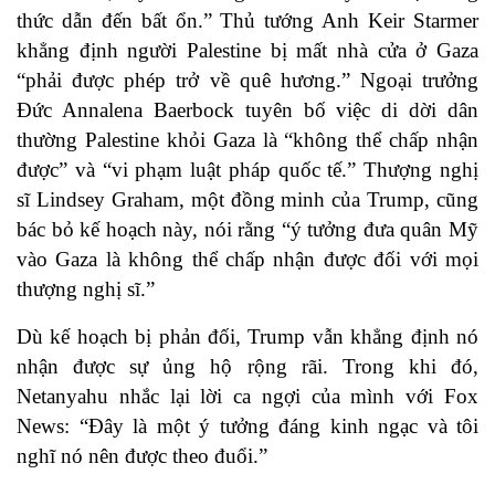
thức dẫn đến bất ổn.” Thủ tướng Anh Keir Starmer
khẳng định người Palestine bị mất nhà cửa ở Gaza
“phải được phép trở về quê hương.” Ngoại trưởng
Đức Annalena Baerbock tuyên bố việc di dời dân
thường Palestine khỏi Gaza là “không thể chấp nhận
được” và “vi phạm luật pháp quốc tế.” Thượng nghị
sĩ Lindsey Graham, một đồng minh của Trump, cũng
bác bỏ kế hoạch này, nói rằng “ý tưởng đưa quân Mỹ
vào
Gaza là không thể chấp nhận được đối với mọi
thượng nghị sĩ.”
Dù kế hoạch bị phản đối, Trump vẫn khẳng định nó
nhận được sự ủng hộ rộng rãi. Trong khi đó,
Netanyahu nhắc lại lời ca ngợi của mình với Fox
News: “Đây là một ý tưởng đáng kinh ngạc và tôi
nghĩ nó nên được theo đuổi.”