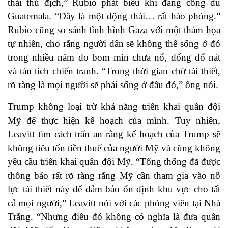
thái thù địch,” Rubio phát biểu khi đang công du
Guatemala. “Đây là một động thái… rất hào phóng.”
Rubio cũng so sánh tình hình Gaza với một thảm họa
tự nhiên, cho rằng người dân sẽ không thể sống ở đó
trong nhiều năm do bom mìn chưa nổ, đống đổ nát
và tàn tích chiến tranh. “Trong thời gian chờ tái thiết,
rõ ràng là mọi người sẽ phải sống ở đâu đó,” ông nói.
Trump không loại trừ khả năng triển khai quân đội
Mỹ để thực hiện kế hoạch của mình. Tuy nhiên,
Leavitt tìm cách trấn an rằng kế hoạch của Trump sẽ
không tiêu tốn tiền thuế của người Mỹ và cũng không
yêu cầu triển khai quân đội Mỹ. “Tổng thống đã được
thông báo rất rõ ràng rằng Mỹ cần tham gia vào nỗ
lực tái thiết này để đảm bảo ổn định khu vực cho tất
cả mọi người,” Leavitt nói với các phóng viên tại Nhà
Trắng. “Nhưng điều đó không có nghĩa là đưa quân