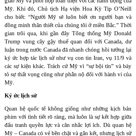
giao Mỹ và phối hợp toàn diện với các hành động của
Mỹ. Khi đó, Chủ tịch Hạ viện Hoa Kỳ Tip O’Neill
cho biết: “Người Mỹ sẽ luôn biết ơn người bạn và
đồng minh thân thiết của chúng tôi ở miền Bắc.” Thời
gian trôi qua, khi gần đây Tổng thống Mỹ Donald
Trump vung cây gậy thuế quan đối với Canada, dư
luận trong nước Canada đã nhanh chóng hồi tưởng lại
ký ức hợp tác lịch sử như vụ con tin Iran, vụ 11/9 và
các sự kiện khác. Trách cứ Mỹ vì “sự bội tín” và bày
tỏ sự thất vọng cũng như phẫn nộ đối với hành vi của
Mỹ.
Ký ức lịch sử
Quan hệ quốc tế không giống như những kịch bản
phim với tình tiết rõ ràng, mà luôn là sự kết hợp giữa
đấu tranh quyền lực và cân nhắc lợi ích. Dù quan hệ
Mỹ – Canada có vẻ bền chặt và gắn kết, nhưng lịch sử