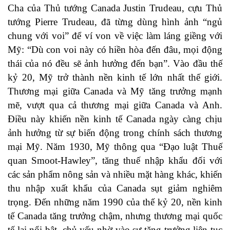
Cha của Thủ tướng Canada Justin Trudeau, cựu Thủ
tướng Pierre Trudeau, đã từng dùng hình ảnh “ngủ
chung với voi” để ví von về việc làm láng giềng với
Mỹ: “Dù con voi này có hiền hòa đến đâu, mọi động
thái của nó đều sẽ ảnh hưởng đến bạn”. Vào đầu thế
kỷ 20, Mỹ trở thành nền kinh tế lớn nhất thế giới.
Thương mại giữa Canada và Mỹ tăng trưởng mạnh
mẽ, vượt qua cả thương mại giữa Canada và Anh.
Điều này khiến nền kinh tế Canada ngày càng chịu
ảnh hưởng từ sự biến động trong chính sách thương
mại Mỹ. Năm 1930, Mỹ thông qua “Đạo luật Thuế
quan Smoot-Hawley”, tăng thuế nhập khẩu đối với
các sản phẩm nông sản và nhiều mặt hàng khác, khiến
thu nhập xuất khẩu của Canada sụt giảm nghiêm
trọng. Đến những năm 1990 của thế kỷ 20, nền kinh
tế Canada tăng trưởng chậm, nhưng thương mại quốc
tế lại nổi bật, chủ yếu nhờ vào sự tăng trưởng liên tục