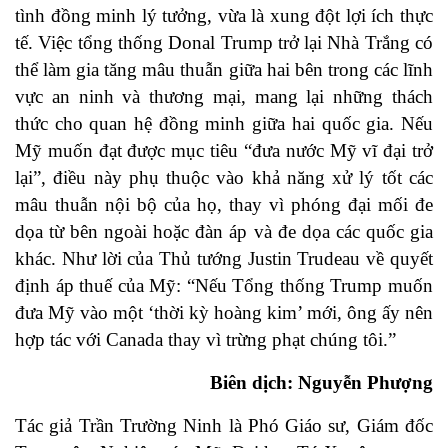
tình đồng minh lý tưởng, vừa là xung đột lợi ích thực
tế. Việc tổng thống Donal Trump trở lại Nhà Trắng có
thể làm gia tăng mâu thuẫn giữa hai bên trong các lĩnh
vực an ninh và thương mại, mang lại những thách
thức cho quan hệ đồng minh giữa hai quốc gia. Nếu
Mỹ muốn đạt được mục tiêu “đưa nước Mỹ vĩ đại trở
lại”, điều này phụ thuộc vào khả năng xử lý tốt các
mâu thuẫn nội bộ của họ, thay vì phóng đại mối đe
dọa từ bên ngoài hoặc đàn áp và đe dọa các quốc gia
khác. Như lời của Thủ tướng Justin Trudeau về quyết
định áp thuế của Mỹ: “Nếu Tổng thống Trump muốn
đưa Mỹ vào một ‘thời kỳ hoàng kim’ mới, ông ấy nên
hợp tác với Canada thay vì trừng phạt chúng tôi.”
Biên dịch: Nguyễn Phượng
Tác giả Trần Trường Ninh là Phó Giáo sư, Giám đốc