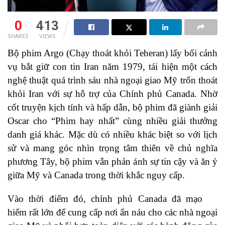
0
413
SHARES
VIEWS
Bộ phim Argo (Chạy thoát khỏi Teheran) lấy bối cảnh
vụ bắt giữ con tin Iran năm 1979, tái hiện một cách
nghệ thuật quá trình sáu nhà ngoại giao Mỹ trốn thoát
khỏi Iran với sự hỗ trợ của Chính phủ Canada. Nhờ
cốt truyện kịch tính và hấp dẫn, bộ phim đã giành giải
Oscar cho “Phim hay nhất” cùng nhiều giải thưởng
danh giá khác. Mặc dù có nhiều khác biệt so với lịch
sử và mang góc nhìn trọng tâm thiên về chủ nghĩa
phương Tây, bộ phim vẫn phản ánh sự tin cậy và ăn ý
giữa Mỹ và Canada trong thời khắc nguy cấp.
Vào thời điểm đó, chính phủ Canada đã mạo
hiểm rất lớn để cung cấp nơi ẩn náu cho các nhà ngoại