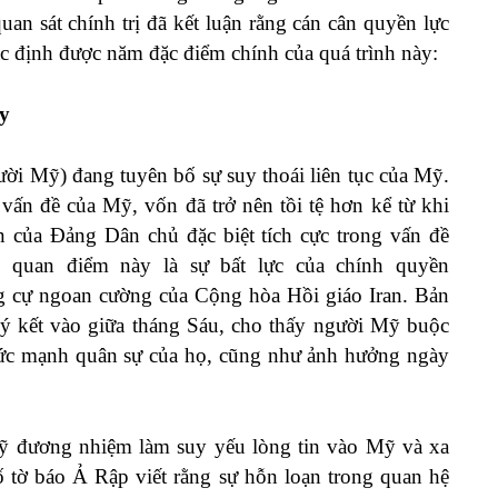
an sát chính trị đã kết luận rằng cán cân quyền lực
xác định được năm đặc điểm chính của quá trình này:
y
ười Mỹ) đang tuyên bố sự suy thoái liên tục của Mỹ.
 vấn đề của Mỹ, vốn đã trở nên tồi tệ hơn kể từ khi
 của Đảng Dân chủ đặc biệt tích cực trong vấn đề
 quan điểm này là sự bất lực của chính quyền
g cự ngoan cường của Cộng hòa Hồi giáo Iran. Bản
 ký kết vào giữa tháng Sáu, cho thấy người Mỹ buộc
sức mạnh quân sự của họ, cũng như ảnh hưởng ngày
Mỹ đương nhiệm làm suy yếu lòng tin vào Mỹ và xa
 tờ báo Ả Rập viết rằng sự hỗn loạn trong quan hệ