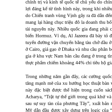
chính trị và kinh tế quốc tế chủ yếu do c
lợi đáng kể từ tình hình này, trong khi nhiề
do Chiến tranh vùng Vịnh gây ra đã dẫn đến
mang lại hàng chục triệu đô la doanh thu 
tài nguyên này. Nhiều quốc gia đang phải 
biển Hormuz. Ví dụ, Al Jazeera đã bày tỏ 
tuyến đường vận chuyển bằng tàu chở dầu ở
ở Cairo, giá gạo ở Dhaka và nhu cầu phân 
gia ở khu vực Nam bán cầu đang ở trong tìn
thực phẩm chiếm khoảng 44% chi tiêu hộ gia 
Trong những năm gần đây, các cường quốc p
tăng mạnh mẽ của xu hướng học thuật bàn v
này đặc biệt được thể hiện trong
cuốn sác
Acharya, “Trật tự thế giới trong quá khứ và
sau sự suy tàn của phương Tây”, xuất bản n
Mỹ dẫn đầu được xây dựng trên logic của “