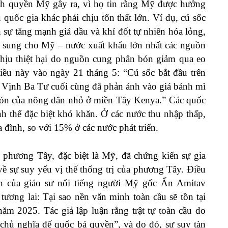
hính quyền Mỹ gây ra, vì họ tin rằng Mỹ được hưởng
u quốc gia khác phải chịu tổn thất lớn. Ví dụ, cú sốc
 sự tăng mạnh giá dầu và khí đốt tự nhiên hóa lỏng,
bổ sung cho Mỹ – nước xuất khẩu lớn nhất các nguồn
chịu thiệt hại do nguồn cung phân bón giảm qua eo
điều này vào ngày 21 tháng 5
:
“Cú sốc bắt đầu trên
 Vịnh Ba Tư cuối cùng đã phản ánh vào giá bánh mì
bón của nông dân nhỏ ở miền Tây Kenya.” Các quốc
h thế đặc biệt khó khăn. Ở các nước thu nhập thấp,
đình, so với 15% ở các nước phát triển.
hương Tây, đặc biệt là Mỹ, đã chứng kiến ​​sự gia
ề sự suy yếu vị thế thống trị của phương Tây. Điều
h
của giáo sư nổi tiếng người Mỹ gốc Ấn Amitav
 tương lai: Tại sao nền văn minh toàn cầu sẽ tồn tại
ăm 2025. Tác giả lập luận rằng trật tự toàn cầu do
chủ nghĩa đế quốc bá quyền”, và do đó, sự suy tàn