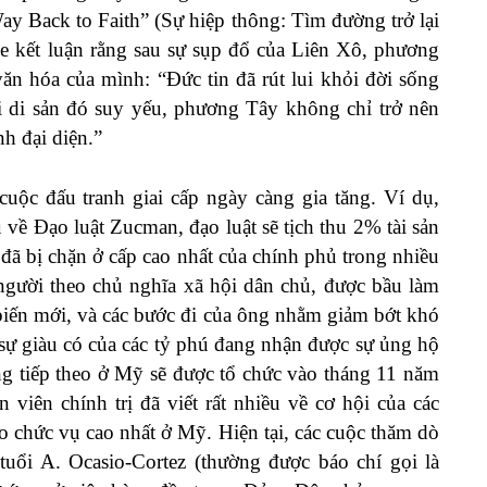
 Back to Faith” (Sự hiệp thông: Tìm đường trở lại
ce
kết luận
rằng sau sự sụp đổ của Liên Xô, phương
ăn hóa của mình: “Đức tin đã rút lui khỏi đời sống
 di sản đó suy yếu, phương Tây không chỉ trở nên
h đại diện.”
cuộc đấu tranh giai cấp ngày càng gia tăng. Ví dụ,
về Đạo luật Zucman, đạo luật sẽ tịch thu 2% tài sản
đã bị chặn ở cấp cao nhất của chính phủ trong nhiều
gười theo chủ nghĩa xã hội dân chủ, được bầu làm
biến mới, và các bước đi của ông nhằm giảm bớt khó
sự giàu có của các tỷ phú đang nhận được sự ủng hộ
ng tiếp theo ở Mỹ sẽ được tổ chức vào tháng 11 năm
 viên chính trị đã viết rất nhiều về cơ hội của các
o chức vụ cao nhất ở Mỹ. Hiện tại, các cuộc thăm dò
tuổi A. Ocasio-Cortez (thường được báo chí gọi là