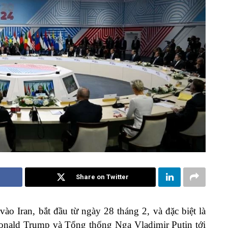
Share on Twitter
ào Iran, bắt đầu từ ngày 28 tháng 2, và đặc biệt là
nald Trump và Tổng thống Nga Vladimir Putin tới