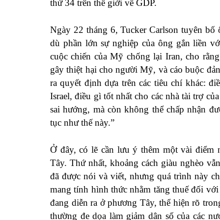
thứ 34 trên thế giới về GDP.
Ngày 22 tháng 6, Tucker Carlson tuyên bố
dù phần lớn sự nghiệp của ông gắn liền v
cuộc chiến của Mỹ chống lại Iran,
cho rằng
gây thiệt hại cho người Mỹ, và cáo buộc đản
ra quyết định dựa trên các tiêu chí khác: điề
Israel, điều gì tốt nhất cho các nhà tài trợ 
sai hướng, mà còn không thể chấp nhận đượ
tục như thế này.”
Ở đây, có lẽ cần lưu ý thêm một vài điểm 
Tây. Thứ nhất, khoảng cách giàu nghèo vẫn 
đã được nói và viết, nhưng quá trình này c
mang tính hình thức nhằm tăng thuế đối với 
đang diễn ra ở phương Tây, thể hiện rõ tro
thường đe dọa làm giảm dân số của các nư