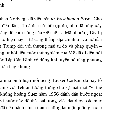
nh.
Johan Norberg,
đã viết
trên
tờ Washington Post
: “Cho
đến đâu, tất cả đều có thể sụp đổ, như đã từng xảy
oàng đế cuối cùng của Đế chế La Mã phương Tây bị
 tố hiện nay – từ căng thẳng địa chính trị và nợ nần
n Trump đối với thương mại tự do và pháp quyền –
ang tự hỏi liệu cuộc thử nghiệm của Mỹ đã đi đến hồi
Quốc Tập Cận Bình có đúng khi tuyên bố rằng phương
 tàn hay không.
à nhà bình luận nổi tiếng Tucker Carlson
đã bày tỏ
ump với Tehran tượng trưng cho sự mất mát “vị thế
 khủng hoảng Suez năm 1956 đánh dấu bước ngoặt
vì nước này đã thất bại trong việc đạt được các mục
 đã tiến hành chiến tranh chống lại một quốc gia xếp