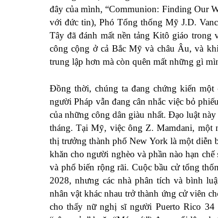
đây của mình, “Communion: Finding Our Way
với đức tin), Phó Tổng thống Mỹ J.D. Van
Tây đã đánh mất nền tảng Kitô giáo trong v
công cộng ở cả Bắc Mỹ và châu Âu, và khi
trung lập hơn mà còn quên mất những gì mìn
Đồng thời, chúng ta đang chứng kiến ​​một 
người Pháp vẫn đang cân nhắc việc bỏ phiếu 
của những công dân giàu nhất. Đạo luật này 
tháng. Tại Mỹ, việc ông Z. Mamdani, một n
thị trưởng thành phố New York là một diễn 
khăn cho người nghèo và phần nào hạn chế 
và phổ biến rộng rãi. Cuộc bầu cử tổng thố
2028, nhưng các nhà phân tích và bình luận
nhân vật khác nhau trở thành ứng cử viên ch
cho thấy nữ nghị sĩ người Puerto Rico 34 