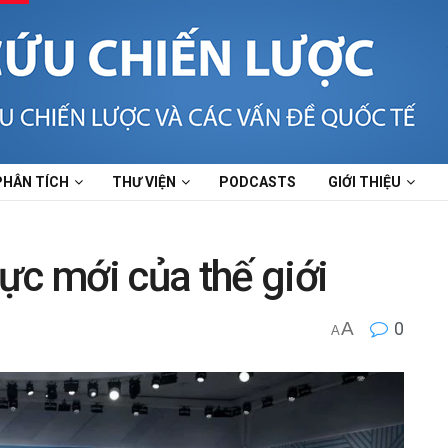
PHÂN TÍCH
THƯ VIỆN
PODCASTS
GIỚI THIỆU
ực mới của thế giới
A
0
A