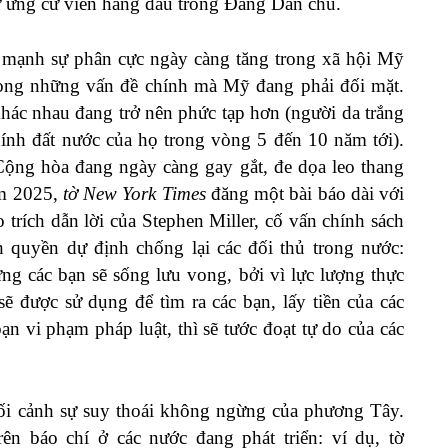
ư ứng cử viên hàng đầu trong Đảng Dân chủ.
 mạnh sự phân cực ngày càng tăng trong xã hội Mỹ
rong những vấn đề chính mà Mỹ đang phải đối mặt.
hác nhau đang trở nên phức tạp hơn (người da trắng
chính đất nước của họ trong vòng 5 đến 10 năm tới).
ộng hòa đang ngày càng gay gắt, đe dọa leo thang
ăm 2025,
tờ New York Times
đăng
một bài báo dài với
 trích dẫn lời của Stephen Miller, cố vấn chính sách
 quyền dự định chống lại các đối thủ trong nước:
ng các bạn sẽ sống lưu vong, bởi vì lực lượng thực
ẽ được sử dụng để tìm ra các bạn, lấy tiền của các
ạn vi phạm pháp luật, thì sẽ tước đoạt tự do của các
bối cảnh sự suy thoái không ngừng của phương Tây.
n báo chí ở các nước đang phát triển: ví dụ, tờ