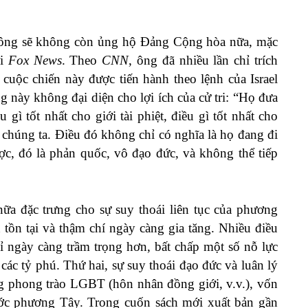
 ông sẽ không còn ủng hộ Đảng Cộng hòa nữa, mặc
ới
Fox News
. Theo
CNN
, ông đã nhiều lần chỉ trích
cuộc chiến này được tiến hành theo lệnh của Israel
g này không đại diện cho lợi ích của cử tri: “Họ đưa
u gì tốt nhất cho giới tài phiệt, điều gì tốt nhất cho
của chúng ta. Điều đó không chỉ có nghĩa là họ đang đi
c, đó là phản quốc, vô đạo đức, và không thể tiếp
nữa đặc trưng cho sự suy thoái liên tục của phương
tồn tại và thậm chí ngày càng gia tăng. Nhiều điều
hỉ ngày càng trầm trọng hơn, bất chấp một số nỗ lực
các tỷ phú. Thứ hai, sự suy thoái đạo đức và luân lý
ng phong trào LGBT (hôn nhân đồng giới, v.v.), vốn
ớc phương Tây. Trong cuốn sách mới xuất bản gần