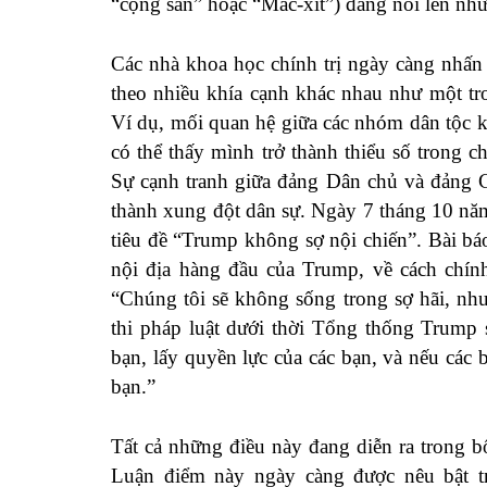
“cộng sản” hoặc “Mác-xít”) đang nổi lên nh
Các nhà khoa học chính trị ngày càng nhấn
theo nhiều khía cạnh khác nhau như một t
Ví dụ, mối quan hệ giữa các nhóm dân tộc k
có thể thấy mình trở thành thiểu số trong 
Sự cạnh tranh giữa đảng Dân chủ và đảng C
thành xung đột dân sự. Ngày 7 tháng 10 n
tiêu đề “Trump không sợ nội chiến”. Bài báo
nội địa hàng đầu của Trump, về cách chính
“Chúng tôi sẽ không sống trong sợ hãi, như
thi pháp luật dưới thời Tổng thống Trump s
bạn, lấy quyền lực của các bạn, và nếu các b
bạn.”
Tất cả những điều này đang diễn ra trong 
Luận điểm này ngày càng được nêu bật trê