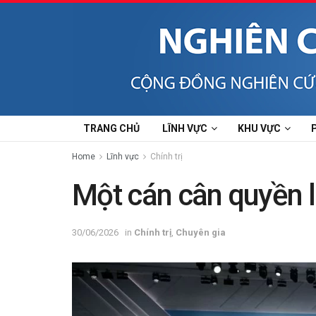
TRANG CHỦ
LĨNH VỰC
KHU VỰC
Home
Lĩnh vực
Chính trị
Một cán cân quyền l
30/06/2026
in
Chính trị
,
Chuyên gia