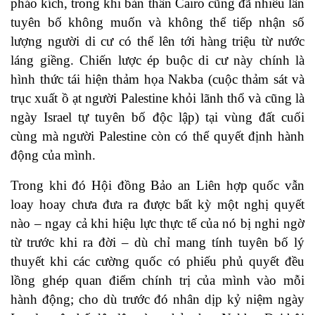
pháo kích, trong khi bản thân Cairo cũng đã nhiều lần
tuyên bố không muốn và không thể tiếp nhận số
lượng người di cư có thể lên tới hàng triệu từ nước
láng giềng. Chiến lược ép buộc di cư này chính là
hình thức tái hiện thảm họa Nakba (cuộc thảm sát và
trục xuất ồ ạt người Palestine khỏi lãnh thổ và cũng là
ngày Israel tự tuyên bố độc lập) tại vùng đất cuối
cùng mà người Palestine còn có thể quyết định hành
động của mình.
Trong khi đó Hội đồng Bảo an Liên hợp quốc vẫn
loay hoay chưa đưa ra được bất kỳ một nghị quyết
nào – ngay cả khi hiệu lực thực tế của nó bị nghi ngờ
từ trước khi ra đời – dù chỉ mang tính tuyên bố lý
thuyết khi các cường quốc có phiếu phủ quyết đều
lồng ghép quan điểm chính trị của mình vào mỗi
hành động; cho dù trước đó nhân dịp kỷ niệm ngày