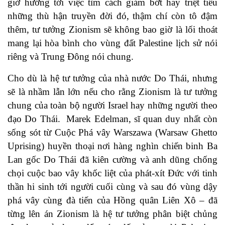
giờ hướng tới việc tìm cách giảm bớt hay triệt tiêu
những thù hận truyền đời đó, thậm chí còn tô đậm
thêm, tư tưởng Zionism sẽ không bao giờ là lối thoát
mang lại hòa bình cho vùng đất Palestine lịch sử nói
riêng và Trung Đông nói chung.
Cho dù là hệ tư tưởng của nhà nước Do Thái, nhưng
sẽ là nhầm lẫn lớn nếu cho rằng Zionism là tư tưởng
chung của toàn bộ người Israel hay những người theo
đạo Do Thái. Marek Edelman, sĩ quan duy nhất còn
sống sót từ Cuộc Phá vây Warszawa (Warsaw Ghetto
Uprising) huyền thoại nơi hàng nghìn chiến binh Ba
Lan gốc Do Thái đã kiên cường và anh dũng chống
chọi cuộc bao vây khốc liệt của phát-xít Đức với tinh
thần hi sinh tới người cuối cùng và sau đó vùng dậy
phá vây cùng đà tiến của Hồng quân Liên Xô – đã
từng lên án Zionism là hệ tư tưởng phân biệt chủng