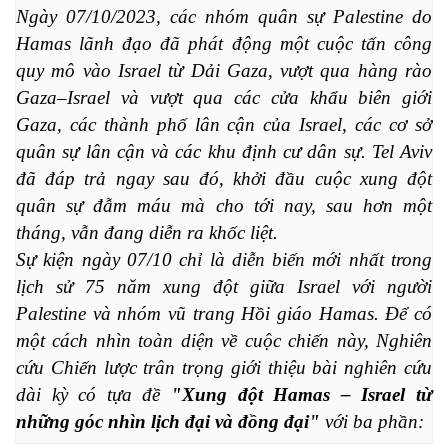
Ngày 07/10/2023, các nhóm quân sự Palestine do 
Hamas lãnh đạo đã phát động một cuộc tấn công 
quy mô vào Israel từ Dải Gaza, vượt qua hàng rào 
Gaza–Israel và vượt qua các cửa khẩu biên giới 
Gaza, các thành phố lân cận của Israel, các cơ sở 
quân sự lân cận và các khu định cư dân sự. Tel Aviv 
đã đáp trả ngay sau đó, khởi đầu cuộc xung đột 
quân sự đẫm máu mà cho tới nay, sau hơn một 
tháng, vẫn đang diễn ra khốc liệt. 
Sự kiện ngày 07/10 chỉ là diễn biến mới nhất trong 
lịch sử 75 năm xung đột giữa Israel với người 
Palestine và nhóm vũ trang Hồi giáo Hamas. Để có 
một cách nhìn toàn diện về cuộc chiến này, Nghiên 
cứu Chiến lược trân trọng giới thiệu bài nghiên cứu 
dài kỳ có tựa đề 
"Xung đột Hamas – Israel từ 
những góc nhìn lịch đại và đồng đại"
 với ba phần: