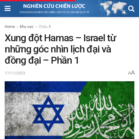
Home
Khu vực
Châu Á
Xung đột Hamas – Israel từ
những góc nhìn lịch đại và
đồng đại – Phần 1
A
17/11/2023
A