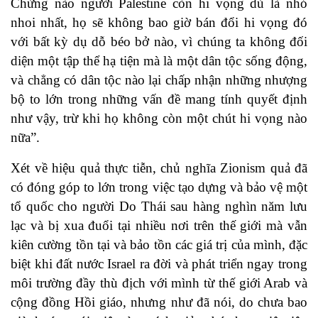
Chừng nào người Palestine còn hi vọng dù là nhỏ
nhoi nhất, họ sẽ không bao giờ bán đổi hi vọng đó
với bất kỳ dụ dỗ béo bở nào, vì chúng ta không đối
diện một tập thể hạ tiện mà là một dân tộc sống động,
và chẳng có dân tộc nào lại chấp nhận những nhượng
bộ to lớn trong những vấn đề mang tính quyết định
như vậy, trừ khi họ không còn một chút hi vọng nào
nữa”.
Xét về hiệu quả thực tiễn, chủ nghĩa Zionism quả đã
có đóng góp to lớn trong việc tạo dựng và bảo vệ một
tổ quốc cho người Do Thái sau hàng nghìn năm lưu
lạc và bị xua đuổi tại nhiều nơi trên thế giới mà vẫn
kiên cường tồn tại và bảo tồn các giá trị của mình, đặc
biệt khi đất nước Israel ra đời và phát triển ngay trong
môi trường đầy thù địch với mình từ thế giới Arab và
cộng đồng Hồi giáo, nhưng như đã nói, do chưa bao