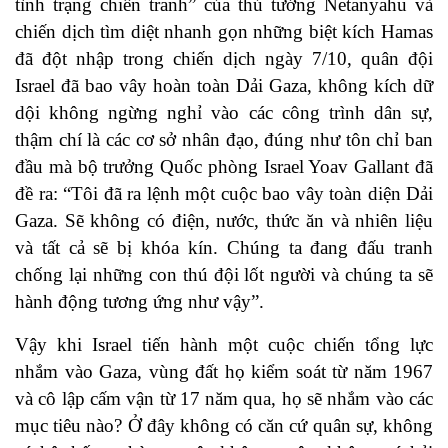
tình trạng chiến tranh” của thủ tướng Netanyahu và
chiến dịch tìm diệt nhanh gọn những biệt kích Hamas
đã đột nhập trong chiến dịch ngày 7/10, quân đội
Israel đã bao vây hoàn toàn Dải Gaza, không kích dữ
dội không ngừng nghỉ vào các công trình dân sự,
thậm chí là các cơ sở nhân đạo, đúng như tôn chỉ ban
đầu mà bộ trưởng Quốc phòng Israel Yoav Gallant đã
đề ra: “Tôi đã ra lệnh một cuộc bao vây toàn diện Dải
Gaza. Sẽ không có điện, nước, thức ăn và nhiên liệu
và tất cả sẽ bị khóa kín. Chúng ta đang đấu tranh
chống lại những con thú đội lốt người và chúng ta sẽ
hành động tương ứng như vậy”.
Vậy khi Israel tiến hành một cuộc chiến tổng lực
nhắm vào Gaza, vùng đất họ kiểm soát từ năm 1967
và cô lập cấm vận từ 17 năm qua, họ sẽ nhắm vào các
mục tiêu nào? Ở đây không có căn cứ quân sự, không