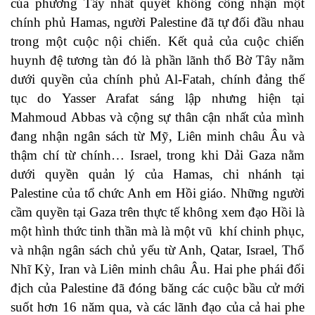
của phương Tây nhất quyết không công nhận một
chính phủ Hamas, người Palestine đã tự đối đầu nhau
trong một cuộc nội chiến. Kết quả của cuộc chiến
huynh đệ tương tàn đó là phần lãnh thổ Bờ Tây nằm
dưới quyền của chính phủ Al-Fatah, chính đảng thế
tục do Yasser Arafat sáng lập nhưng hiện tại
Mahmoud Abbas và cộng sự thân cận nhất của mình
đang nhận ngân sách từ Mỹ, Liên minh châu Âu và
thậm chí từ chính… Israel, trong khi Dải Gaza nằm
dưới quyền quản lý của Hamas, chi nhánh tại
Palestine của tổ chức Anh em Hồi giáo. Những người
cầm quyền tại Gaza trên thực tế không xem đạo Hồi là
một hình thức tinh thần mà là một vũ khí chinh phục,
và nhận ngân sách chủ yếu từ Anh, Qatar, Israel, Thổ
Nhĩ Kỳ, Iran và Liên minh châu Âu. Hai phe phái đối
địch của Palestine đã đóng băng các cuộc bầu cử mới
suốt hơn 16 năm qua, và các lãnh đạo của cả hai phe