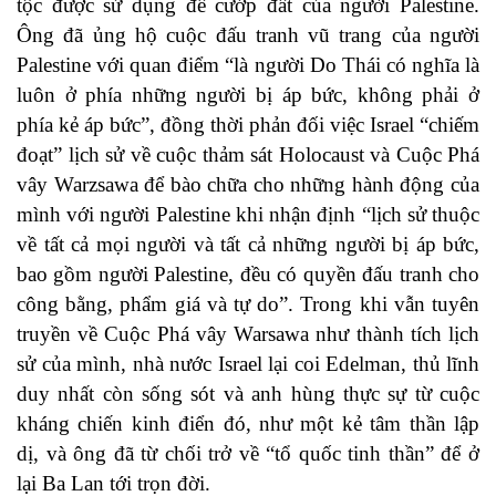
tộc được sử dụng để cướp đất của người Palestine.
Ông đã ủng hộ cuộc đấu tranh vũ trang của người
Palestine với quan điểm “là người Do Thái có nghĩa là
luôn ở phía những người bị áp bức, không phải ở
phía kẻ áp bức”, đồng thời phản đối việc Israel “chiếm
đoạt” lịch sử về cuộc thảm sát Holocaust và Cuộc Phá
vây Warzsawa để bào chữa cho những hành động của
mình với người Palestine khi nhận định “lịch sử thuộc
về tất cả mọi người và tất cả những người bị áp bức,
bao gồm người Palestine, đều có quyền đấu tranh cho
công bằng, phẩm giá và tự do”. Trong khi vẫn tuyên
truyền về Cuộc Phá vây Warsawa như thành tích lịch
sử của mình, nhà nước Israel lại coi Edelman, thủ lĩnh
duy nhất còn sống sót và anh hùng thực sự từ cuộc
kháng chiến kinh điển đó, như một kẻ tâm thần lập
dị, và ông đã từ chối trở về “tổ quốc tinh thần” để ở
lại Ba Lan tới trọn đời.