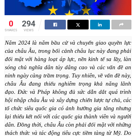
0
294
SHARES
VIEWS
Năm 2024 là năm bầu cử và chuyển giao quyền lực 
của châu Âu, trong bối cảnh châu lục này đang phải 
đối mặt với hàng loạt áp lực, nền kinh tế sa lầy, làn 
sóng chủ nghĩa dân túy dâng cao và các vấn đề an 
ninh ngày càng trầm trọng. Tuy nhiên, về vấn đề này, 
châu Âu đang thiếu nghiêm trọng khả năng lãnh 
đạo. Đức và Pháp không đủ sức dẫn dắt quá trình 
hội nhập châu Âu và xây dựng chiến lược tự chủ, các 
tổ chức siêu quốc gia có ảnh hưởng gia tăng nhưng 
lại thiếu kết nối với các quốc gia thành viên và người 
dân. Đồng thời, châu Âu còn phải đối mặt với những 
thách thức và tác động tiêu cực tiềm tàng từ Mỹ. Do 