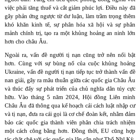
việc phải tăng thuế và cắt giảm phúc lợi. Điều này đã
gây phản ứng ngược từ dư luận, làm trầm trọng thêm
khó khăn kinh tế, sự phân hóa xã hội và sự phân
mảnh chính trị, tạo ra một khủng hoảng an ninh lớn
hơn cho châu Âu.
Ngoài ra, vấn đề người tị nạn cũng trở nên nổi bật
hơn. Cùng với sự bùng nổ của cuộc khủng hoảng
Ukraine, vấn đề người tị nạn tiếp tục trở thành vấn đề
nan giải, gây ra mâu thuẫn giữa các quốc gia Châu Âu
và thúc đẩy sự phát triển của chủ nghĩa dân túy cực
hữu. Vào tháng 5 năm 2024, Hội đồng Liên minh
Châu Âu đã thông qua kế hoạch cải cách luật nhập cư
và tị nạn, đưa ra cái gọi là cơ chế đoàn kết, nhằm đảm
bảo các quốc gia thành viên phân chia trách nhiệm
một cách công bằng hơn. Đồng thời, EU cũng hợp
tác chặt chẽ với các quốc gia lân cận như Thổ Nhĩ Kỳ,