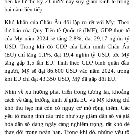
tiên kể từ thế kỷ 21 nước này suy giảm kinh tế trong
hai năm liên tiếp.
Khó khăn của Châu Âu đối lập rõ rệt với Mỹ: Theo
dự báo của Quỹ Tiền tệ Quốc tế (IMF), GDP thực tế
của Mỹ năm 2024 sẽ tăng 2,8%, đạt 29,17 nghìn tỷ
USD. Trong khi đó GDP của Liên minh Châu Âu
(EU) chỉ tăng 1,1%, đạt 19,4 nghìn tỷ USD, tức Mỹ
tăng gấp 1,5 lần EU. Tính theo GDP bình quân đầu
người, Mỹ sẽ đạt 86.600 USD vào năm 2024, trong
khi EU chỉ đạt 43.350 USD, Mỹ đã gấp đôi EU.
Nhìn về xu hướng phát triển trong tương lai, khoảng
cách về tăng trưởng kinh tế giữa EU và Mỹ không chỉ
khó thu hẹp mà còn có nguy cơ mở rộng thêm. Các
yếu tố mang tính cấu trúc như suy giảm dân số và già
hóa dân số đang ngày càng nghiêm trọng, rất khó để
thay đổi trong ngắn hạn. Trong khi đó, những yếu tố