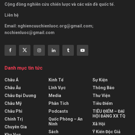
Cộng đồng nghiên cứu chiến lược và các vấn đề quốc tế.
Liên hệ
Email:
nghiencuuchienluoc.org@gmail.com
;
ncchienluoc@gmail.com
Danh mục tin tức
Châu Á
Kinh Tế
Sự Kiện
Châu Âu
Lĩnh Vực
Thông Báo
Châu Đại Dương
Media
Thư Viện
Châu Mỹ
Phân Tích
Tiêu Điểm
Châu Phi
Podcasts
TIÊU ĐIỂM – ĐẠI
HỘI ĐẢNG XX TQ
Chính Trị
Quốc Phòng – An
Ninh
Xã Hội
Chuyên Gia
Sách
Ý Kiến Độc Giả
Khu Vực