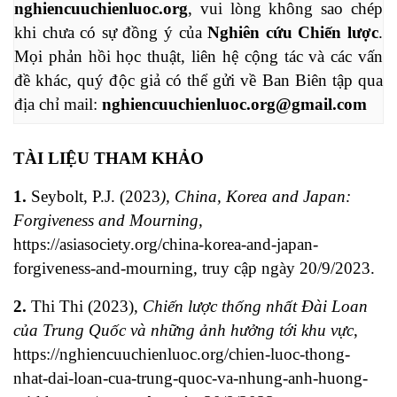
nghiencuuchienluoc.org
, vui lòng không sao chép 
khi chưa có sự đồng ý của 
Nghiên cứu Chiến lược
. 
Mọi phản hồi học thuật, liên hệ cộng tác và các vấn 
đề khác, quý độc giả có thể gửi về Ban Biên tập qua 
địa chỉ mail: 
nghiencuuchienluoc.org@gmail.com
TÀI LIỆU THAM KHẢO
1.
Seybolt, P.J. (2023
), China, Korea and Japan:
Forgiveness and Mourning,
https://asiasociety.org/china-korea-and-japan-
forgiveness-and-mourning
, truy cập ngày 20/9/2023.
2.
Thi Thi (2023),
Chiến lược thống nhất Đài Loan
của Trung Quốc và những ảnh hưởng tới khu vực
,
https://nghiencuuchienluoc.org/chien-luoc-thong-
nhat-dai-loan-cua-trung-quoc-va-nhung-anh-huong-