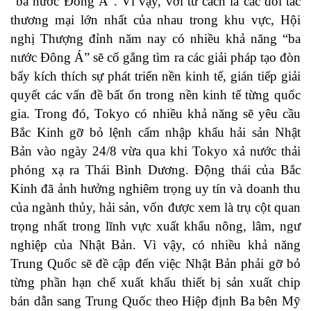
“ba nước Đông Á”. Vì vậy, với tư cách là các đối tác
thương mại lớn nhất của nhau trong khu vực, Hội
nghị Thượng đỉnh năm nay có nhiều khả năng “ba
nước Đông Á” sẽ cố gắng tìm ra các giải pháp tạo đòn
bẩy kích thích sự phát triển nền kinh tế, gián tiếp giải
quyết các vấn đề bất ổn trong nền kinh tế từng quốc
gia. Trong đó, Tokyo có nhiều khả năng sẽ yêu cầu
Bắc Kinh gỡ bỏ lệnh cấm nhập khẩu hải sản Nhật
Bản vào ngày 24/8 vừa qua khi Tokyo xả nước thải
phóng xạ ra Thái Bình Dương. Động thái của Bắc
Kinh đã ảnh hưởng nghiêm trọng uy tín và doanh thu
của ngành thủy, hải sản, vốn được xem là trụ cột quan
trọng nhất trong lĩnh vực xuất khẩu nông, lâm, ngư
nghiệp của Nhật Bản. Vì vậy, có nhiều khả năng
Trung Quốc sẽ đề cập đến việc Nhật Bản phải gỡ bỏ
từng phần hạn chế xuất khẩu thiết bị sản xuất chip
bán dẫn sang Trung Quốc theo Hiệp định Ba bên Mỹ