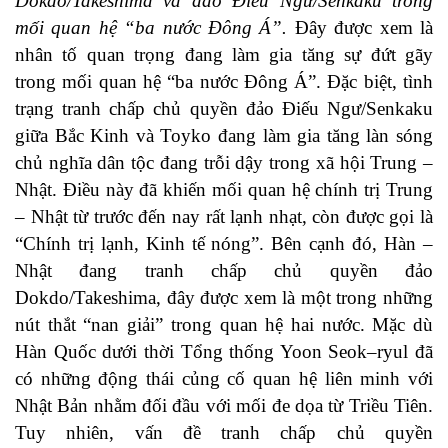
Dokdo/Takeshima và đảo Điếu Ngư/Senkaku trong
mối quan hệ “ba nước Đông Á”.
Đây được xem là
nhân tố quan trọng đang làm gia tăng sự đứt gãy
trong mối quan hệ “ba nước Đông Á”. Đặc biệt, tình
trạng tranh chấp chủ quyền đảo Điếu Ngư/Senkaku
giữa Bắc Kinh và Toyko đang làm gia tăng làn sóng
chủ nghĩa dân tộc đang trỗi dậy trong xã hội Trung –
Nhật. Điều này đã khiến mối quan hệ chính trị Trung
– Nhật từ trước đến nay rất lạnh nhạt, còn được gọi là
“Chính trị lạnh, Kinh tế nóng”. Bên cạnh đó, Hàn –
Nhật đang tranh chấp chủ quyền đảo
Dokdo/Takeshima, đây được xem là một trong những
nút thắt “nan giải” trong quan hệ hai nước. Mặc dù
Hàn Quốc dưới thời Tổng thống Yoon Seok–ryul đã
có những động thái củng cố quan hệ liên minh với
Nhật Bản nhằm đối đầu với mối đe dọa từ Triều Tiên.
Tuy nhiên, vấn đề tranh chấp chủ quyền