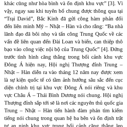
khác cũng như hòa bình và ổn định khu vực” [3]. Vì
vậy, ngay sau khi tuyên bố chung được thông qua tại
“Trại David”, Bắc Kinh đã gửi công hàm phản đối
đến liên minh Mỹ – Nhật – Hàn và cho rằng: “Ba nhà
lãnh đạo đã bôi nhọ và tấn công Trung Quốc về các
vấn đề liên quan đến Đài Loan và biển, can thiệp thô
bạo vào công việc nội bộ của Trung Quốc” [4]. Đứng
trước tình hình căng thẳng trong bối cảnh khu vực
Đông Á hiện nay, Hội nghị Thượng đỉnh Trung –
Nhật – Hàn diễn ra vào tháng 12 năm nay được xem
là sự kiện quốc tế có tầm ảnh hưởng sâu sắc đến cục
diện chính trị tại khu vực Đông Á nói riêng và khu
vực Châu Á – Thái Bình Dương nói chung. Hội nghị
Thượng đỉnh sắp tới sẽ là nơi các nguyên thủ quốc gia
Trung – Nhật – Hàn tiến hành đàm phán tìm kiếm
tiếng nói chung trong quan hệ ba bên và ổn định trật
tự an ninh khu vực trong bối cảnh căng thẳng leo