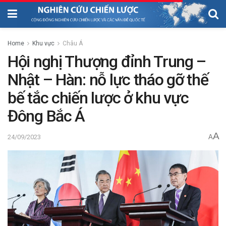
Home
Khu vực
Châu Á
Hội nghị Thượng đỉnh Trung –
Nhật – Hàn: nỗ lực tháo gỡ thế
bế tắc chiến lược ở khu vực
Đông Bắc Á
A
24/09/2023
A