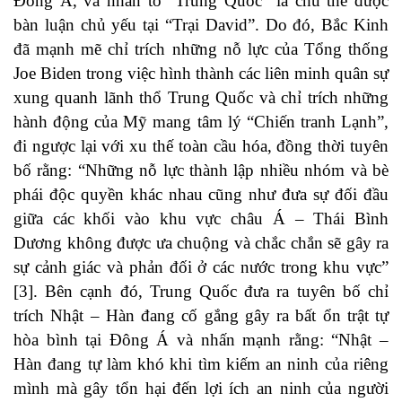
Đông Á, và nhân tố “Trung Quốc” là chủ thể được
bàn luận chủ yếu tại “Trại David”. Do đó, Bắc Kinh
đã mạnh mẽ chỉ trích những nỗ lực của Tổng thống
Joe Biden trong việc hình thành các liên minh quân sự
xung quanh lãnh thổ Trung Quốc và chỉ trích những
hành động của Mỹ mang tâm lý “Chiến tranh Lạnh”,
đi ngược lại với xu thế toàn cầu hóa, đồng thời tuyên
bố rằng: “Những nỗ lực thành lập nhiều nhóm và bè
phái độc quyền khác nhau cũng như đưa sự đối đầu
giữa các khối vào khu vực châu Á – Thái Bình
Dương không được ưa chuộng và chắc chắn sẽ gây ra
sự cảnh giác và phản đối ở các nước trong khu vực”
[3]. Bên cạnh đó, Trung Quốc đưa ra tuyên bố chỉ
trích Nhật – Hàn đang cố gắng gây ra bất ổn trật tự
hòa bình tại Đông Á và nhấn mạnh rằng: “Nhật –
Hàn đang tự làm khó khi tìm kiếm an ninh của riêng
mình mà gây tổn hại đến lợi ích an ninh của người