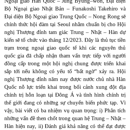
Ngoại giao Hàn Quốc – Jung Byung–won, Đại diện
Bộ Ngoại giao Nhật Bản – Funakoshi Takehiro và
Đại diện Bộ Ngoại giao Trung Quốc – Nong Rong sẽ
chính thức hội đàm tại Seoul nhằm chuẩn bị cho Hội
nghị Thượng đỉnh tam giác Trung – Nhật – Hàn dự
kiến sẽ tổ chức vào tháng 12/2023. Đây là thủ tục tiền
trạm trong ngoại giao quốc tế khi các nguyên thủ
quốc gia đã chấp nhận tham vấn trực tiếp với người
đồng cấp trong một hội nghị chung được triển khai
sắp tới nếu không có yếu tố “bất ngờ” xảy ra. Hội
nghị Thượng đỉnh năm nay được nước chủ nhà Hàn
Quốc nỗ lực triển khai trong bối cảnh xung đột địa
chính trị hỗn loạn tại Đông Á và tình hình chính trị
thế giới đang có những sự chuyển biến phức tạp. Vì
vậy, bài viết có ba nhiệm vụ quan trọng: i) Phân tích
những vấn đề then chốt trong quan hệ Trung – Nhật –
Hàn hiện nay, ii) Đánh giá khả năng có thể đạt được