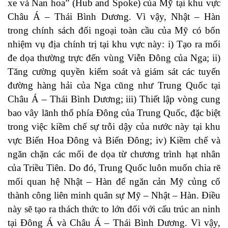
xe và Nan hoa” (Hub and Spoke) của Mỹ tại khu vực
Châu Á – Thái Bình Dương. Vì vậy, Nhật – Hàn
trong chính sách đối ngoại toàn cầu của Mỹ có bốn
nhiệm vụ địa chính trị tại khu vực này: i) Tạo ra mối
đe dọa thường trực đến vùng Viễn Đông của Nga; ii)
Tăng cường quyền kiểm soát và giám sát các tuyến
đường hàng hải của Nga cũng như Trung Quốc tại
Châu Á – Thái Bình Dương; iii) Thiết lập vòng cung
bao vây lãnh thổ phía Đông của Trung Quốc, đặc biệt
trong việc kiềm chế sự trỗi dậy của nước này tại khu
vực Biển Hoa Đông và Biển Đông; iv) Kiềm chế và
ngăn chặn các mối đe dọa từ chương trình hạt nhân
của Triều Tiên. Do đó, Trung Quốc luôn muốn chia rẽ
mối quan hệ Nhật – Hàn để ngăn cản Mỹ củng cố
thành công liên minh quân sự Mỹ – Nhật – Hàn. Điều
này sẽ tạo ra thách thức to lớn đối với cấu trúc an ninh
tại Đông Á và Châu Á – Thái Bình Dương. Vì vậy,