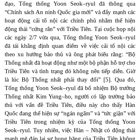
đạo, Tổng thống Yoon Seok–ryul đã thông qua
“Chính sách An ninh Quốc gia mới” và đẩy mạnh các
hoạt động cải tổ nội các chính phủ nhằm thể hiện
động thái “cứng rắn” với Triều Tiên. Tại cuộc họp nội
các ngày 2/7 vừa qua, Tổng thống Yoon Seok–ryul
đã tái khẳng định quan điểm về việc cải tổ nội các
theo xu hướng bảo thủ và ông phát biểu rằng: “Bộ
Thống nhất đã hoạt động như một bộ phận hỗ trợ cho
Triều Tiên và tình trạng đó không nên tiếp diễn. Giờ
là lúc Bộ Thống nhất phải thay đổi” [5]. Qua đó,
Tổng thống Yoon Seok–ryul đã bổ nhiệm Bộ trưởng
Thống nhất Kim Yung–ho, người có lập trường bảo
thủ với vấn đề Triều Tiên, điều này cho thấy Hàn
Quốc đang thể hiện sự “ngán ngẩm” và “tức giận” với
Triều Tiên trong nhiệm kỳ của Tổng thống Yoon
Seok–ryul. Tuy nhiên, việc Hàn – Nhật có động thái
mạnh mẽ đáp lại sự hung hăng của Triều Tiên không