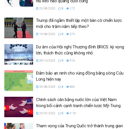
níu kéo hào quang cuối cùng
25/08/2025
0
172
Trump đã ngầm thiết lập một bàn cờ chiến lược
mới cho trăm năm tiếp theo?
19/08/2025
0
374
Dư âm của Hội nghị Thượng đỉnh BRICS: kỳ vọng
lớn, thách thức cũng không nhỏ
28/10/2024
0
916
Đảm bảo an ninh cho vùng đồng bằng sông Cửu
Long hiện nay
03/08/2024
0
884
Chính sách cân bằng nước lớn của Việt Nam
trong bối cảnh cạnh tranh chiến lược Mỹ-Trung
24/07/2023
0
9.7K
Tham vọng của Trung Quốc trở thành trung gian