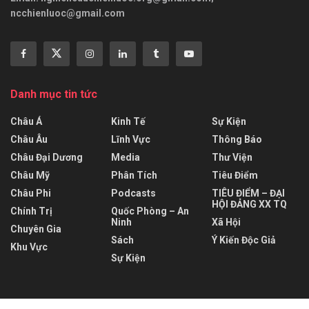
ncchienluoc@gmail.com
Danh mục tin tức
Châu Á
Kinh Tế
Sự Kiện
Châu Âu
Lĩnh Vực
Thông Báo
Châu Đại Dương
Media
Thư Viện
Châu Mỹ
Phân Tích
Tiêu Điểm
Châu Phi
Podcasts
TIÊU ĐIỂM – ĐẠI
HỘI ĐẢNG XX TQ
Chính Trị
Quốc Phòng – An
Ninh
Xã Hội
Chuyên Gia
Sách
Ý Kiến Độc Giả
Khu Vực
Sự Kiện