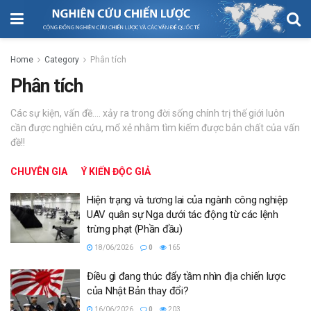
Home
Category
Phân tích
Phân tích
Các sự kiện, vấn đề.... xảy ra trong đời sống chính trị thế giới luôn
cần được nghiên cứu, mổ xẻ nhằm tìm kiếm được bản chất của vấn
đề!!
CHUYÊN GIA
Ý KIẾN ĐỘC GIẢ
Hiện trạng và tương lai của ngành công nghiệp
UAV quân sự Nga dưới tác động từ các lệnh
trừng phạt (Phần đầu)
18/06/2026
0
165
Điều gì đang thúc đẩy tầm nhìn địa chiến lược
của Nhật Bản thay đổi?
16/06/2026
0
203