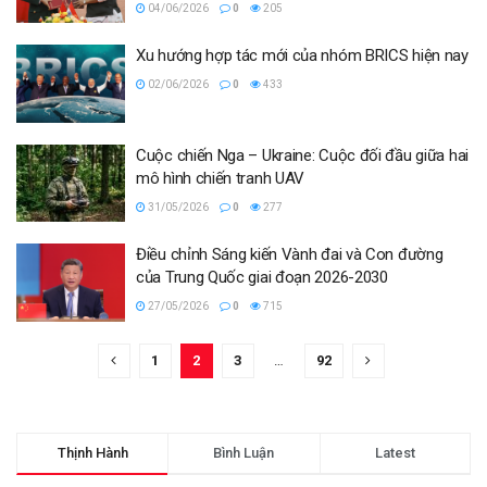
04/06/2026
0
205
Xu hướng hợp tác mới của nhóm BRICS hiện nay
02/06/2026
0
433
Cuộc chiến Nga – Ukraine: Cuộc đối đầu giữa hai
mô hình chiến tranh UAV
31/05/2026
0
277
Điều chỉnh Sáng kiến Vành đai và Con đường
của Trung Quốc giai đoạn 2026-2030
27/05/2026
0
715
1
2
3
…
92
Thịnh Hành
Bình Luận
Latest