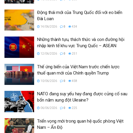
Động thái mới của Trung Quốc đối với eo biển
Đài Loan
14/06/2026
0
434
Những thành tựu, thách thức và con đường hội
nhập kinh tế khu vực Trung Quốc – ASEAN
12/06/2026
0
251
Thế ứng biến của Việt Nam trước chiến lược
thuế quan mới của Chính quyền Trump
10/06/2026
0
458
NATO đang suy yếu hay đang được củng cố sau
bốn năm xung đột Ukraine?
06/06/2026
0
225
Triển vọng mới trong quan hệ quốc phòng Việt
Nam – Ấn Độ