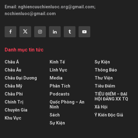
Email:
nghiencuuchienluoc.org@gmail.com
;
ncchienluoc@gmail.com
Danh mục tin tức
Châu Á
Kinh Tế
Sự Kiện
Châu Âu
Lĩnh Vực
Thông Báo
Châu Đại Dương
Media
Thư Viện
Châu Mỹ
Phân Tích
Tiêu Điểm
Châu Phi
Podcasts
TIÊU ĐIỂM – ĐẠI
HỘI ĐẢNG XX TQ
Chính Trị
Quốc Phòng – An
Ninh
Xã Hội
Chuyên Gia
Sách
Ý Kiến Độc Giả
Khu Vực
Sự Kiện