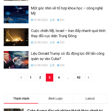
Một góc nhìn về tổ hợp khoa học – công nghệ
Mỹ
01/05/2026
0
261
Cuộc chiến Mỹ, Israel – Iran đẩy nhanh quá trình
thay đổi cục diện Trung Đông
25/04/2026
0
323
Liệu Donald Trump có đủ động lực để tấn công
quân sự vào Cuba?
21/04/2026
0
256
1
2
3
4
…
92
Thịnh Hành
Bình Luận
Latest
Cuba đương đầu với những thách thức chính trị