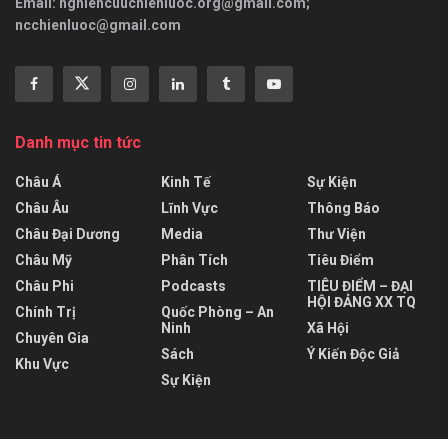
Email:
nghiencuuchienluoc.org@gmail.com
;
ncchienluoc@gmail.com
Danh mục tin tức
Châu Á
Kinh Tế
Sự Kiện
Châu Âu
Lĩnh Vực
Thông Báo
Châu Đại Dương
Media
Thư Viện
Châu Mỹ
Phân Tích
Tiêu Điểm
Châu Phi
Podcasts
TIÊU ĐIỂM – ĐẠI
HỘI ĐẢNG XX TQ
Chính Trị
Quốc Phòng – An
Ninh
Xã Hội
Chuyên Gia
Sách
Ý Kiến Độc Giả
Khu Vực
Sự Kiện