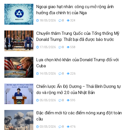
Ngoại giao hạt nhân: công cụ mở rộng ảnh
hưởng địa chính trị của Nga
18/05/2026
0
324
Chuyến thăm Trung Quốc của Tổng thống Mỹ
Donald Trump: Thất bại đã được báo trước
17/05/2026
0
558
Lựa chọn khó khăn của Donald Trump đối với
Cuba
14/05/2026
0
226
Chiến lược Ấn Độ Dương – Thái Bình Dương tự
do và rộng mở 2.0 của Nhật Bản
05/05/2026
0
595
Đặc điểm mới từ các điểm nóng xung đột toàn
cầu
03/05/2026
0
476